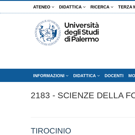
Salta
ATENEO
DIDATTICA
RICERCA
TERZA 
al
contenuto
principale
INFORMAZIONI
DIDATTICA
DOCENTI
MO
2183 - SCIENZE DELLA 
TIROCINIO