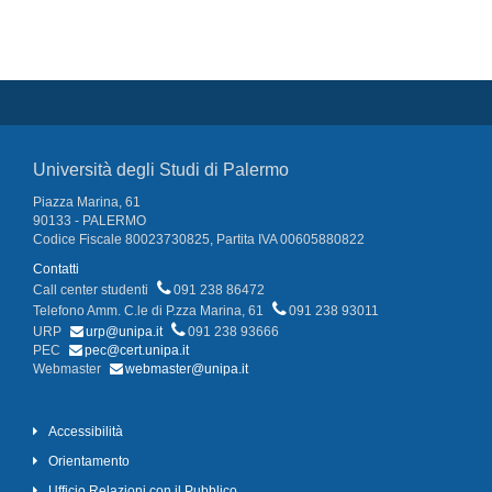
Università degli Studi di Palermo
Piazza Marina, 61
90133 - PALERMO
Codice Fiscale 80023730825, Partita IVA 00605880822
Contatti
Call center studenti
091 238 86472
Telefono Amm. C.le di P.zza Marina, 61
091 238 93011
URP
urp@unipa.it
091 238 93666
PEC
pec@cert.unipa.it
Webmaster
webmaster@unipa.it
Accessibilità
Orientamento
Ufficio Relazioni con il Pubblico