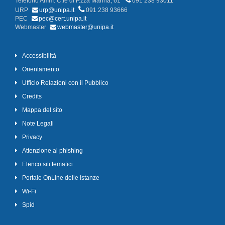
Telefono Amm. C.le di P.zza Marina, 61
091 238 93011
URP
urp@unipa.it
091 238 93666
PEC
pec@cert.unipa.it
Webmaster
webmaster@unipa.it
Accessibilità
Orientamento
Ufficio Relazioni con il Pubblico
Credits
Mappa del sito
Note Legali
Privacy
Attenzione al phishing
Elenco siti tematici
Portale OnLine delle Istanze
Wi-Fi
Spid