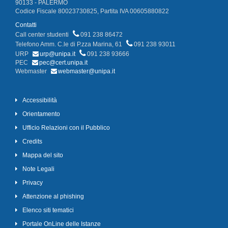
90133 - PALERMO
Codice Fiscale 80023730825, Partita IVA 00605880822
Contatti
Call center studenti
091 238 86472
Telefono Amm. C.le di P.zza Marina, 61
091 238 93011
URP
urp@unipa.it
091 238 93666
PEC
pec@cert.unipa.it
Webmaster
webmaster@unipa.it
Accessibilità
Orientamento
Ufficio Relazioni con il Pubblico
Credits
Mappa del sito
Note Legali
Privacy
Attenzione al phishing
Elenco siti tematici
Portale OnLine delle Istanze