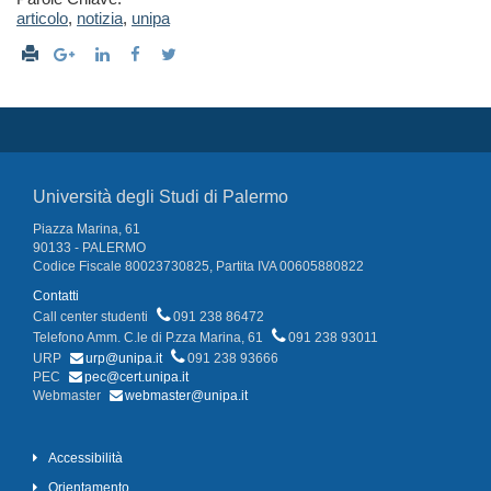
articolo
,
notizia
,
unipa
Università degli Studi di Palermo
Piazza Marina, 61
90133 - PALERMO
Codice Fiscale 80023730825, Partita IVA 00605880822
Contatti
Call center studenti
091 238 86472
Telefono Amm. C.le di P.zza Marina, 61
091 238 93011
URP
urp@unipa.it
091 238 93666
PEC
pec@cert.unipa.it
Webmaster
webmaster@unipa.it
Accessibilità
Orientamento