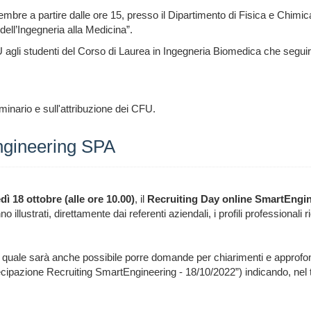
embre a partire dalle ore 15,
presso il
Dipartimento di Fisica e Chimica
dell’Ingegneria alla Medicina”.
U agli studenti del Corso di Laurea in Ingegneria
Biomedica
che seguir
minario e sull'attribuzione dei CFU.
ngineering SPA
dì 18 ottobre (alle ore 10.00)
, il
Recruiting Day online SmartEngi
illustrati, direttamente dai referenti aziendali, i profili professionali ric
il quale sarà anche possibile porre domande per chiarimenti e approfond
ecipazione Recruiting SmartEngineering - 18/10/2022”) indicando, nel t