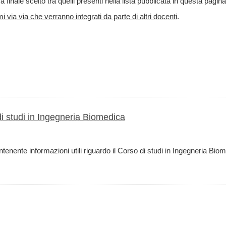
a finale scelto tra quelli presenti nella lista pubblicata in questa pagina
via via che verranno integrati da parte di altri docenti
.
 di studi in Ingegneria Biomedica
 contenente informazioni utili riguardo il Corso di studi in Ingegneria B