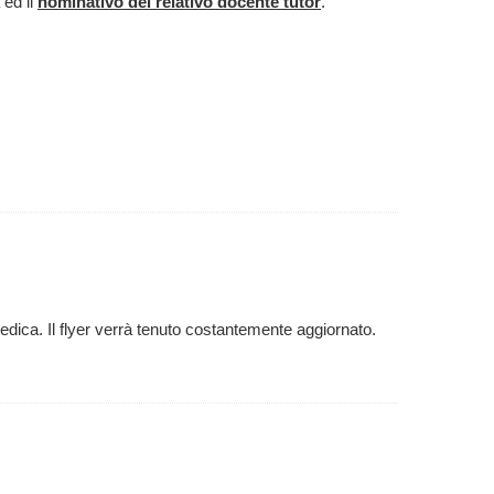
 ed il
nominativo del relativo docente tutor
.
iomedica. Il flyer verrà tenuto costantemente aggiornato.