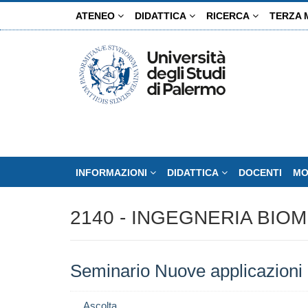
Salta
ATENEO
DIDATTICA
RICERCA
TERZA 
al
contenuto
principale
INFORMAZIONI
DIDATTICA
DOCENTI
MO
2140 - INGEGNERIA BIO
Seminario Nuove applicazioni d
Ascolta