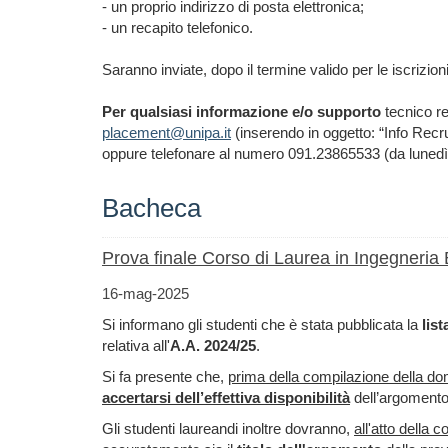
- un proprio indirizzo di posta elettronica;
- un recapito telefonico.
Saranno inviate, dopo il termine valido per le iscrizioni
Per qualsiasi informazione e/o supporto
tecnico re
placement@unipa.it
(inserendo in oggetto: “Info Rec
oppure telefonare al numero 091.23865533 (da lunedì a
Bacheca
Prova finale Corso di Laurea in Ingegneria
16-mag-2025
Si informano gli studenti che è stata pubblicata la
lis
relativa all'
A.A. 2024/25
.
Si fa presente che,
p
rima della compilazione della do
accertarsi dell’effettiva disponibilità
dell’argomento 
Gli studenti laureandi inoltre dovranno,
all'atto della 