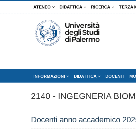
Salta
ATENEO
DIDATTICA
RICERCA
TERZA 
al
contenuto
principale
INFORMAZIONI
DIDATTICA
DOCENTI
MO
2140 - INGEGNERIA BIO
Docenti anno accademico 202