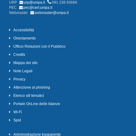
URP
urp@unipa.it
091 238 93666
PEC
pec@cert.unipa.it
Webmaster
webmaster@unipa.it
Accessibilità
Orientamento
Ufficio Relazioni con il Pubblico
Credits
Mappa del sito
Note Legali
Privacy
Attenzione al phishing
Elenco siti tematici
Portale OnLine delle Istanze
Wi-Fi
Spid
Amministrazione trasparente