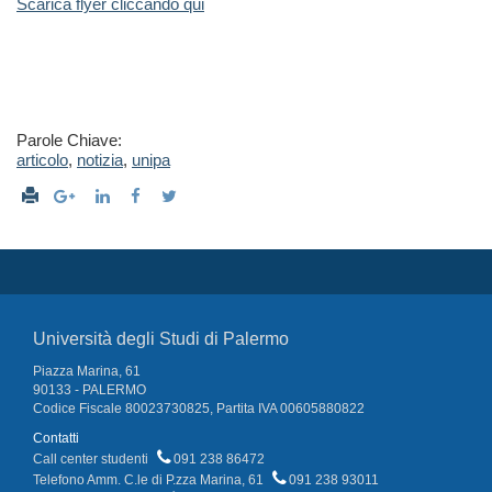
Scarica flyer cliccando qui
Parole Chiave:
articolo
,
notizia
,
unipa
Università degli Studi di Palermo
Piazza Marina, 61
90133 - PALERMO
Codice Fiscale 80023730825, Partita IVA 00605880822
Contatti
Call center studenti
091 238 86472
Telefono Amm. C.le di P.zza Marina, 61
091 238 93011