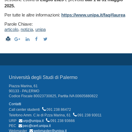
2025.
Per tutte le altre informazioni:
https://www.unipa.it/faq#laurea
Parole Chiave:
articolo
,
notizia
,
unipa
Università degli Studi di Palermo
Piazza Marina, 61
90133 - PALERMO
Codice Fiscale 80023730825, Partita IVA 00605880822
Contatti
Call center studenti
091 238 86472
Telefono Amm. C.le di P.zza Marina, 61
091 238 93011
URP
urp@unipa.it
091 238 93666
PEC
pec@cert.unipa.it
Webmaster
webmaster@unipa.it