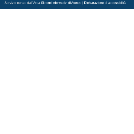
Servizio curato dall'
Area Sistemi Informativi di Ateneo
|
Dichiarazione di accessibilità