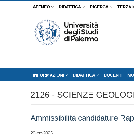
Salta
ATENEO
DIDATTICA
RICERCA
TERZA 
al
contenuto
principale
INFORMAZIONI
DIDATTICA
DOCENTI
MO
2126 - SCIENZE GEOLOG
Ammissibilità candidature Rapp
20-ott-2025