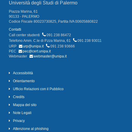
Università degli Studi di Palermo
Piazza Marina, 61
90133 - PALERMO
Codice Fiscale 80023730825, Partita IVA 00605880822
Contatti
Call center studenti
091 238 86472
Telefono Amm. C.le di P.zza Marina, 61
091 238 93011
URP
urp@unipa.it
091 238 93666
PEC
pec@cert.unipa.it
Webmaster
webmaster@unipa.it
Accessibilità
Orientamento
Ufficio Relazioni con il Pubblico
Credits
Mappa del sito
Note Legali
Privacy
Attenzione al phishing