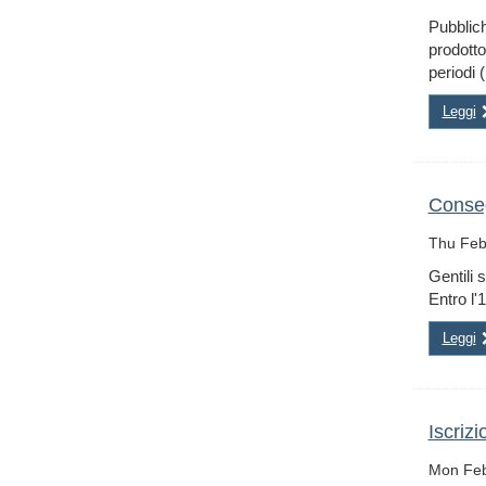
Pubblic
prodotto
periodi
Leggi
Conseg
Thu Feb
Gentili 
Entro l'
Leggi
Iscriz
Mon Feb