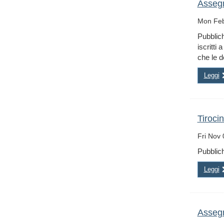
Assegn
Mon Feb
Pubblic
iscritti
che le d
Leggi
Tiroci
Fri Nov
Pubblich
Leggi
Assegn