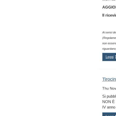
AGGIOR
Il rice
Ai sensi de
(Regolament
non essere 
riguardano,
Leggi
Tirocin
Thu Nov
Si pubbl
NON È P
IV anno 