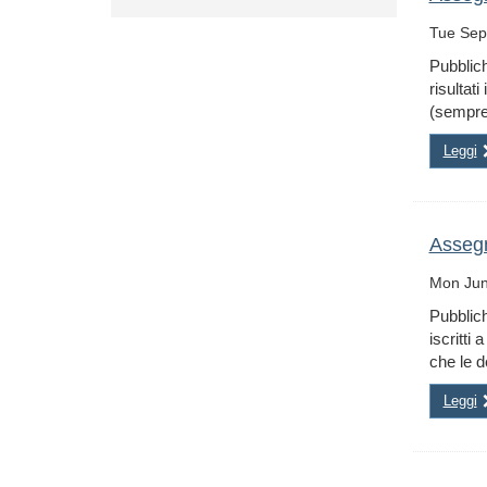
Tue Sep
Pubblic
risultat
(sempre 
Leggi
Assegn
Mon Jun
Pubblich
iscritti
che le d
Leggi