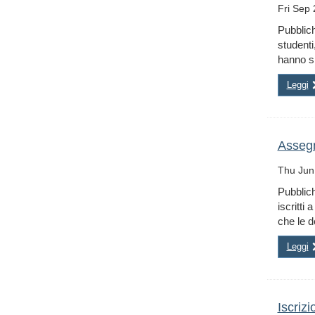
Fri Sep
Pubblich
studenti
hanno sb
Leggi
Assegn
Thu Jun
Pubblich
iscritti
che le d
Leggi
Iscriz