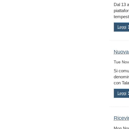
Dal 13 a
piattafo
tempest
Leggi
Nuova 
Tue Nov
Si comun
denomin
con Tala
Leggi
Ricevi
Mon Nov