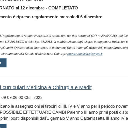
NATO al 12 dicembre - COMPLETATO
vimento è ripreso regolarmente mercoledì 6 dicembre
l Regolamento di Ateneo in materia di protezione dei dati personali (DR n. 2949/2026), del G
o UE 2016/679) e del d.lgs. 33/2013, la pubblicazione degli allegati è soggetta a limitazioni te
più attivi. Qualora siate interessati ai documenti linkati e non più disponibili, potete farne richi
 direttamente alla Scuola di Medicina e Chirurgia
scuola.medicina@unipa.it
i curriculari Medicina e Chirurgia e Medit
 09 09:06:00 CET 2023
icano le assegnazioni ai tirocini di III, IV e V anno per il periodo n
OSSIBILE EFFETTUARE CAMBI Palermo III anno primi posti disponib
primi posti disponibili dall'1 gennaio V anno Caltanissetta III anno IV a