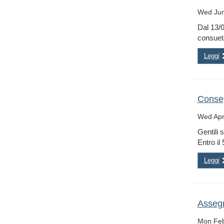
Wed Jun
Dal 13/0
consueta
Leggi
Conseg
Wed Apr
Gentili 
Entro il 
Leggi
Assegn
Mon Feb