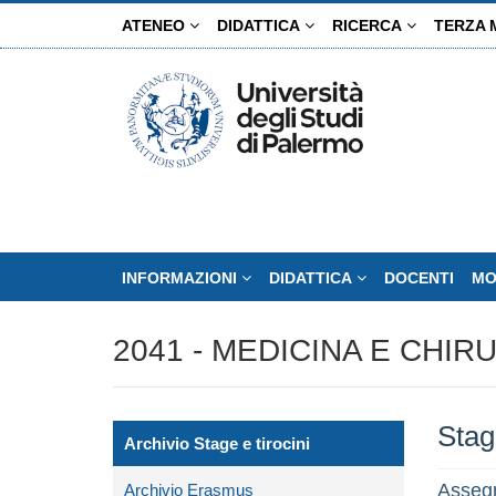
Salta
ATENEO
DIDATTICA
RICERCA
TERZA 
al
contenuto
principale
INFORMAZIONI
DIDATTICA
DOCENTI
MO
2041 - MEDICINA E CHIR
Stage
Archivio Stage e tirocini
Assegn
Archivio Erasmus