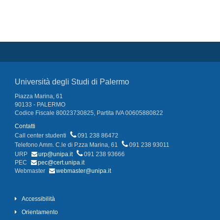
Università degli Studi di Palermo
Piazza Marina, 61
90133 - PALERMO
Codice Fiscale 80023730825, Partita IVA 00605880822
Contatti
Call center studenti
091 238 86472
Telefono Amm. C.le di P.zza Marina, 61
091 238 93011
URP
urp@unipa.it
091 238 93666
PEC
pec@cert.unipa.it
Webmaster
webmaster@unipa.it
Accessibilità
Orientamento