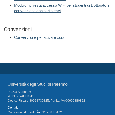
Modulo richiesta accesso WiFi per studenti di Dottorato in
convenzione con altri atenei
Convenzioni
Convenzione per attivare corsi
Università degli Studi di Palermo
Piazza Marina, 61
90133 - PALERMO
Codice Fiscale 80023730825, Partita IVA 00605880822
Contatti
Call center studenti
091 238 86472