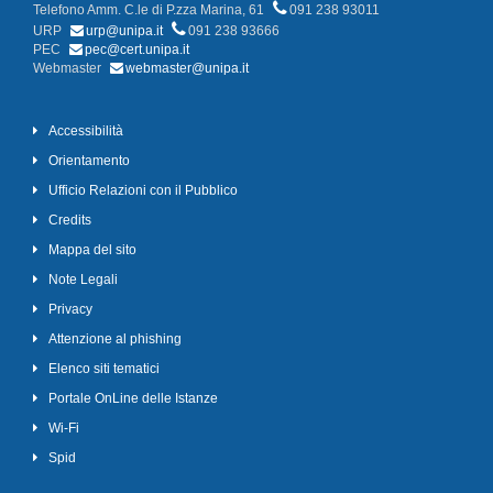
Telefono Amm. C.le di P.zza Marina, 61
091 238 93011
URP
urp@unipa.it
091 238 93666
PEC
pec@cert.unipa.it
Webmaster
webmaster@unipa.it
Accessibilità
Orientamento
Ufficio Relazioni con il Pubblico
Credits
Mappa del sito
Note Legali
Privacy
Attenzione al phishing
Elenco siti tematici
Portale OnLine delle Istanze
Wi-Fi
Spid