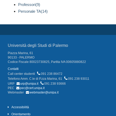
Professori(9)
Personale TA(14)
Università degli Studi di Palermo
Piazza Marina, 61
90133 - PALERMO
Codice Fiscale 80023730825, Partita IVA 00605880822
Contatti
Call center studenti
091 238 86472
Telefono Amm. C.le di P.zza Marina, 61
091 238 93011
URP
urp@unipa.it
091 238 93666
PEC
pec@cert.unipa.it
Webmaster
webmaster@unipa.it
Accessibilità
Orientamento