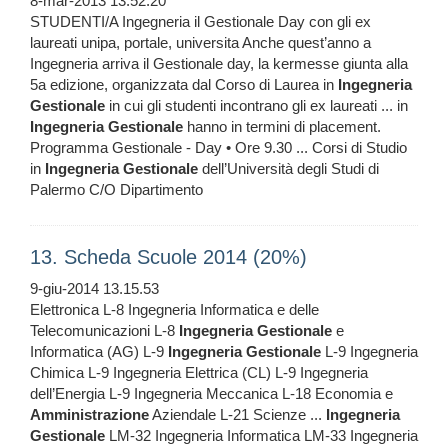
8-mar-2013 13.52.20
STUDENTI/A Ingegneria il Gestionale Day con gli ex
laureati unipa, portale, universita Anche quest’anno a
Ingegneria arriva il Gestionale day, la kermesse giunta alla
5a edizione, organizzata dal Corso di Laurea in
Ingegneria
Gestionale
in cui gli studenti incontrano gli ex laureati ... in
Ingegneria
Gestionale
hanno in termini di placement.
Programma Gestionale - Day • Ore 9.30 ... Corsi di Studio
in
Ingegneria
Gestionale
dell’Università degli Studi di
Palermo C/O Dipartimento
13. Scheda Scuole 2014 (20%)
9-giu-2014 13.15.53
Elettronica L-8 Ingegneria Informatica e delle
Telecomunicazioni L-8
Ingegneria
Gestionale
e
Informatica (AG) L-9
Ingegneria
Gestionale
L-9 Ingegneria
Chimica L-9 Ingegneria Elettrica (CL) L-9 Ingegneria
dell’Energia L-9 Ingegneria Meccanica L-18 Economia e
Amministrazione
Aziendale L-21 Scienze ...
Ingegneria
Gestionale
LM-32 Ingegneria Informatica LM-33 Ingegneria