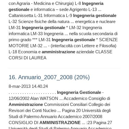
con Agraria - Medicina e Chirurgia) L-8
Ingegneria
gestionale
e informatica – sede Agrigento L-13 ...
Caltanissetta L-31 Informatica L-9
Ingegneria
gestionale
L-32 Scienze fisiche della natura ... energetica e nucleare
LM-31
Ingegneria
gestionale
* LM-32 Ingegneria
informatica LM-33 Ingegneria ... nella scuola secondaria di
primo grado *** LM-31
Ingegneria
gestionale
* SCIENZE
MOTORIE LM-32 ... - (interfacoltà con Lettere e Filosofia)
L-18 Economia e
amministrazione
aziendale CLASSE
CORSI DI LAUREA
16. Annuario_2007_2008 (20%)
8-mar-2013 14.40.24
. . . . . . . . . . . . . . . . . . . . .
Ingegneria
Gestionale
-
12/06/2002 Alan WATSON ... Accademico Consiglio di
Amministrazione
Commissioni Consiliari Collegio dei
Revisori dei Conti Nucleo ... Pagina 20 Università degli
Studi di Palermo Annuario Accademico 2007/2008
CONSIGLIO DI
AMMINISTRAZIONE
... :23 Pagina 27
Università degli Studi di Palermo Annuario Accademico