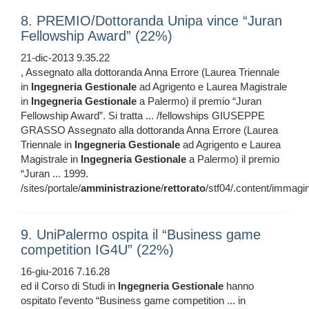
8. PREMIO/Dottoranda Unipa vince “Juran
Fellowship Award” (22%)
21-dic-2013 9.35.22
, Assegnato alla dottoranda Anna Errore (Laurea Triennale
in
Ingegneria
Gestionale
ad Agrigento e Laurea Magistrale
in
Ingegneria
Gestionale
a Palermo) il premio “Juran
Fellowship Award”. Si tratta ... /fellowships GIUSEPPE
GRASSO Assegnato alla dottoranda Anna Errore (Laurea
Triennale in
Ingegneria
Gestionale
ad Agrigento e Laurea
Magistrale in
Ingegneria
Gestionale
a Palermo) il premio
“Juran ... 1999.
/sites/portale/
amministrazione
/
rettorato
/stf04/.content/immag
9. UniPalermo ospita il “Business game
competition IG4U” (22%)
16-giu-2016 7.16.28
ed il Corso di Studi in
Ingegneria
Gestionale
hanno
ospitato l'evento “Business game competition ... in