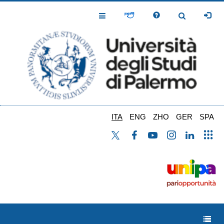
Salta
al
Toggle
Toggle
contenuto
Navigation
Navigation
principale
ITA
ENG
ZHO
GER
SPA