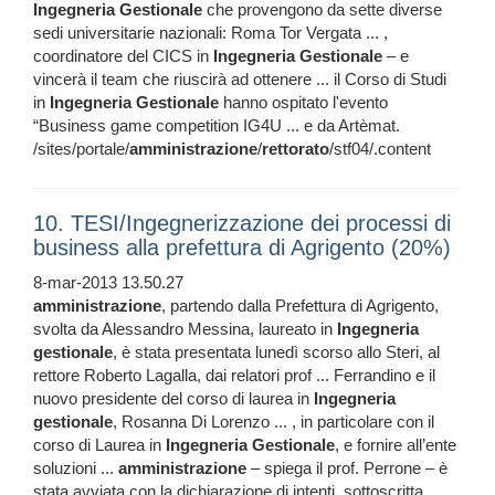
Ingegneria
Gestionale
che provengono da sette diverse
sedi universitarie nazionali: Roma Tor Vergata ... ,
coordinatore del CICS in
Ingegneria
Gestionale
– e
vincerà il team che riuscirà ad ottenere ... il Corso di Studi
in
Ingegneria
Gestionale
hanno ospitato l'evento
“Business game competition IG4U ... e da Artèmat.
/sites/portale/
amministrazione
/
rettorato
/stf04/.content
10. TESI/Ingegnerizzazione dei processi di
business alla prefettura di Agrigento (20%)
8-mar-2013 13.50.27
amministrazione
, partendo dalla Prefettura di Agrigento,
svolta da Alessandro Messina, laureato in
Ingegneria
gestionale
, è stata presentata lunedì scorso allo Steri, al
rettore Roberto Lagalla, dai relatori prof ... Ferrandino e il
nuovo presidente del corso di laurea in
Ingegneria
gestionale
, Rosanna Di Lorenzo ... , in particolare con il
corso di Laurea in
Ingegneria
Gestionale
, e fornire all’ente
soluzioni ...
amministrazione
– spiega il prof. Perrone – è
stata avviata con la dichiarazione di intenti, sottoscritta