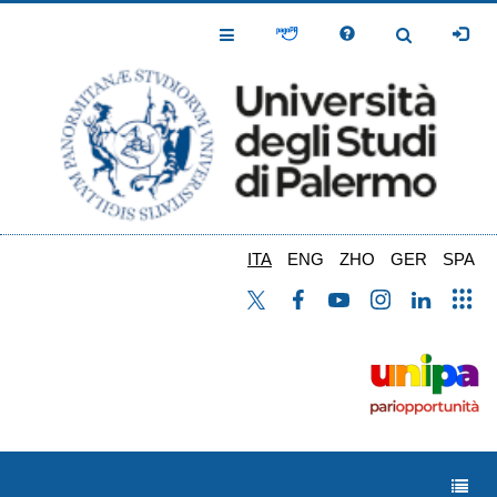
Salta
al
Toggle
Toggle
contenuto
Navigation
Navigation
principale
ITA
ENG
ZHO
GER
SPA