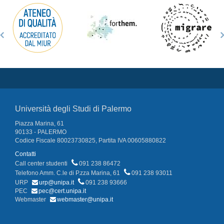
Università degli Studi di Palermo
Piazza Marina, 61
90133 - PALERMO
Codice Fiscale 80023730825, Partita IVA 00605880822
Contatti
Call center studenti
091 238 86472
Telefono Amm. C.le di P.zza Marina, 61
091 238 93011
URP
urp@unipa.it
091 238 93666
PEC
pec@cert.unipa.it
Webmaster
webmaster@unipa.it