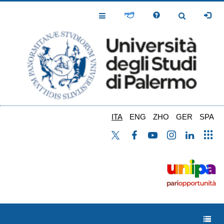
Salta
al
Toggle
Toggle
contenuto
Navigation
Navigation
principale
ITA
ENG
ZHO
GER
SPA