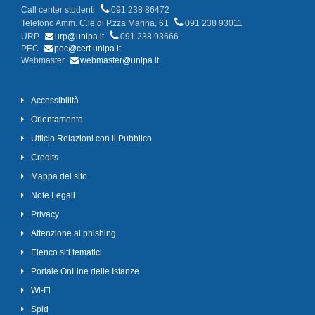
Call center studenti
091 238 86472
Telefono Amm. C.le di P.zza Marina, 61
091 238 93011
URP
urp@unipa.it
091 238 93666
PEC
pec@cert.unipa.it
Webmaster
webmaster@unipa.it
Accessibilità
Orientamento
Ufficio Relazioni con il Pubblico
Credits
Mappa del sito
Note Legali
Privacy
Attenzione al phishing
Elenco siti tematici
Portale OnLine delle Istanze
Wi-Fi
Spid