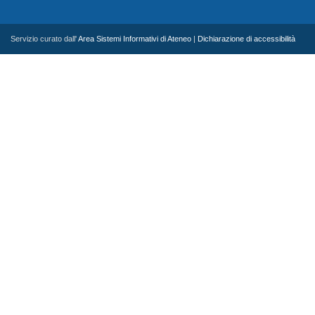
Servizio curato dall'
Area Sistemi Informativi di Ateneo
|
Dichiarazione di accessibilità