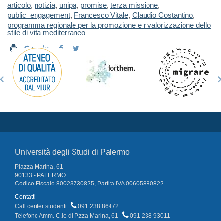
articolo
,
notizia
,
unipa
,
promise
,
terza missione
,
public_engagement
,
Francesco Vitale
,
Claudio Costantino
,
programma regionale per la promozione e rivalorizzazione dello
stile di vita mediterraneo
Università degli Studi di Palermo
Piazza Marina, 61
90133 - PALERMO
Codice Fiscale 80023730825, Partita IVA 00605880822
Contatti
Call center studenti
091 238 86472
Telefono Amm. C.le di P.zza Marina, 61
091 238 93011