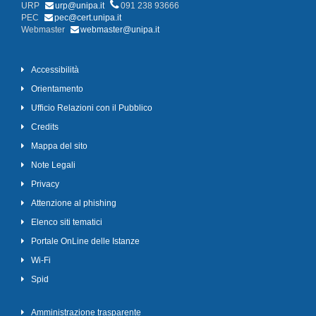
URP
urp@unipa.it
091 238 93666
PEC
pec@cert.unipa.it
Webmaster
webmaster@unipa.it
Accessibilità
Orientamento
Ufficio Relazioni con il Pubblico
Credits
Mappa del sito
Note Legali
Privacy
Attenzione al phishing
Elenco siti tematici
Portale OnLine delle Istanze
Wi-Fi
Spid
Amministrazione trasparente