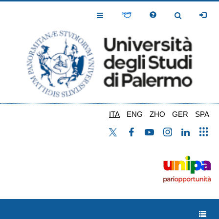
Salta
al
Toggle
Toggle
contenuto
Navigation
Navigation
principale
ITA
ENG
ZHO
GER
SPA