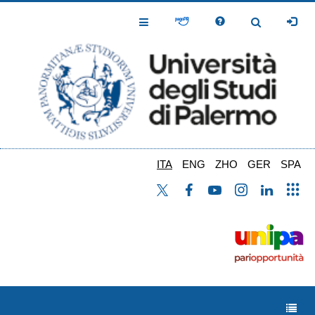
Salta
al
Toggle
Toggle
contenuto
Navigation
Navigation
principale
ITA
ENG
ZHO
GER
SPA