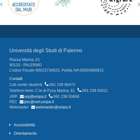
Università degli Studi di Palermo
Piazza Marina, 61
90133 - PALERMO
Codice Fiscale 80023730825, Partita IVA 00605880822
Contatti
Call center studenti
091 238 86472
Telefono Amm. C.le di P.zza Marina, 61
091 238 93011
URP
urp@unipa.it
091 238 93666
PEC
pec@cert.unipa.it
Webmaster
webmaster@unipa.it
Accessibilità
Orientamento