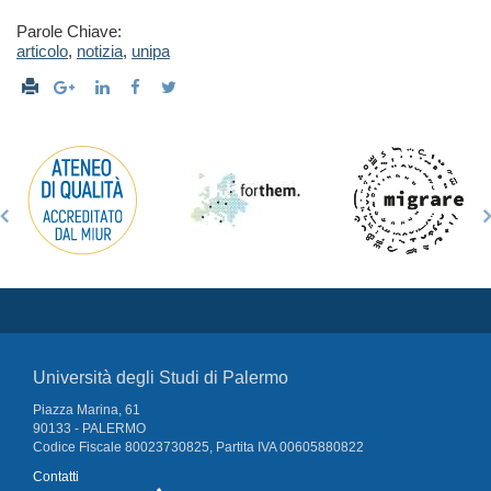
Parole Chiave:
articolo
,
notizia
,
unipa
Università degli Studi di Palermo
Piazza Marina, 61
90133 - PALERMO
Codice Fiscale 80023730825, Partita IVA 00605880822
Contatti