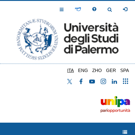
Salta
al
Toggle
Toggle
contenuto
Navigation
Navigation
principale
ITA
ENG
ZHO
GER
SPA