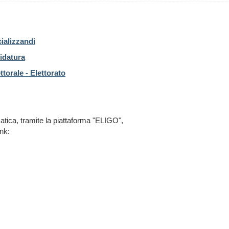
ializzandi
idatura
torale - Elettorato
atica, tramite la piattaforma "ELIGO",
ink: