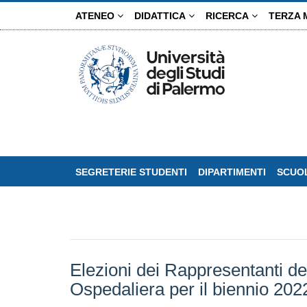
Salta
ATENEO
DIDATTICA
RICERCA
TERZA 
al
contenuto
principale
SEGRETERIE STUDENTI
DIPARTIMENTI
SCUOL
Elezioni dei Rappresentanti de
Ospedaliera per il biennio 20