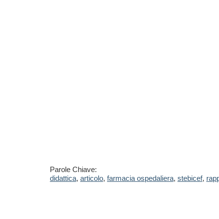
Parole Chiave:
didattica
,
articolo
,
farmacia ospedaliera
,
stebicef
,
rap