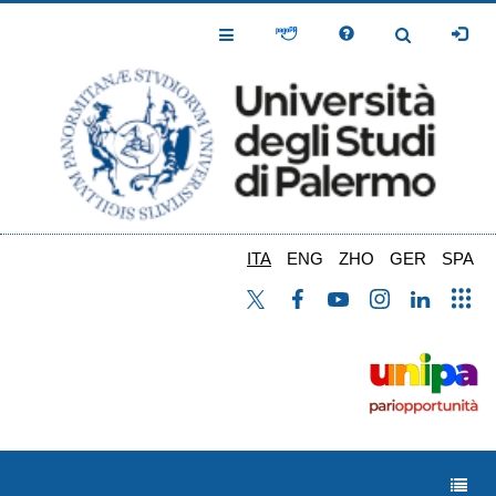
Salta
al
Toggle
Toggle
contenuto
Navigation
Navigation
principale
ITA
ENG
ZHO
GER
SPA