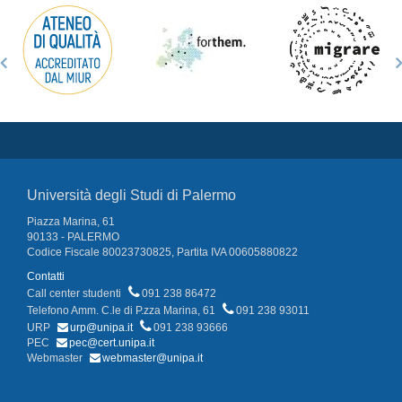
Università degli Studi di Palermo
Piazza Marina, 61
90133 - PALERMO
Codice Fiscale 80023730825, Partita IVA 00605880822
Contatti
Call center studenti
091 238 86472
Telefono Amm. C.le di P.zza Marina, 61
091 238 93011
URP
urp@unipa.it
091 238 93666
PEC
pec@cert.unipa.it
Webmaster
webmaster@unipa.it