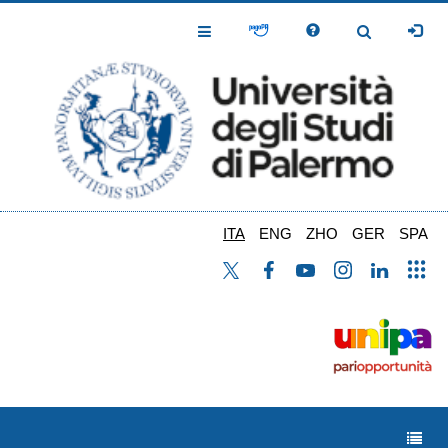
Salta
al
Toggle
Toggle
contenuto
Navigation
Navigation
principale
ITA
ENG
ZHO
GER
SPA