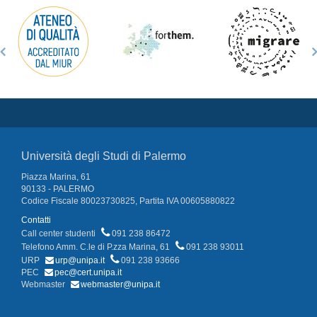
Università degli Studi di Palermo
Piazza Marina, 61
90133 - PALERMO
Codice Fiscale 80023730825, Partita IVA 00605880822
Contatti
Call center studenti
091 238 86472
Telefono Amm. C.le di P.zza Marina, 61
091 238 93011
URP
urp@unipa.it
091 238 93666
PEC
pec@cert.unipa.it
Webmaster
webmaster@unipa.it