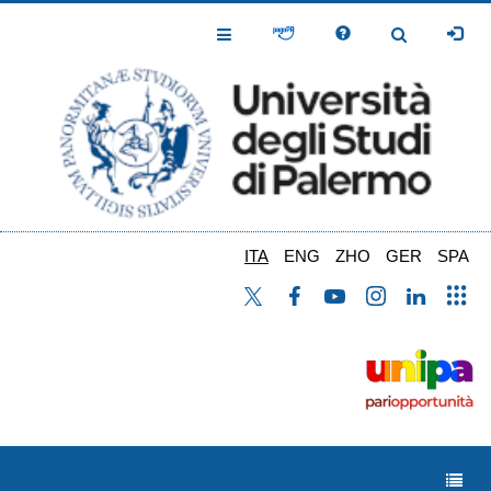
Salta
al
Toggle
Toggle
contenuto
Navigation
Navigation
principale
ITA
ENG
ZHO
GER
SPA