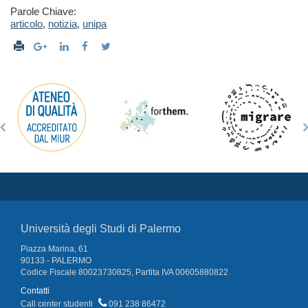
Parole Chiave:
articolo
,
notizia
,
unipa
Università degli Studi di Palermo
Piazza Marina, 61
90133 - PALERMO
Codice Fiscale 80023730825, Partita IVA 00605880822
Contatti
Call center studenti
091 238 86472