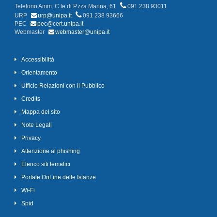
Telefono Amm. C.le di P.zza Marina, 61
091 238 93011
URP
urp@unipa.it
091 238 93666
PEC
pec@cert.unipa.it
Webmaster
webmaster@unipa.it
Accessibilità
Orientamento
Ufficio Relazioni con il Pubblico
Credits
Mappa del sito
Note Legali
Privacy
Attenzione al phishing
Elenco siti tematici
Portale OnLine delle Istanze
Wi-Fi
Spid