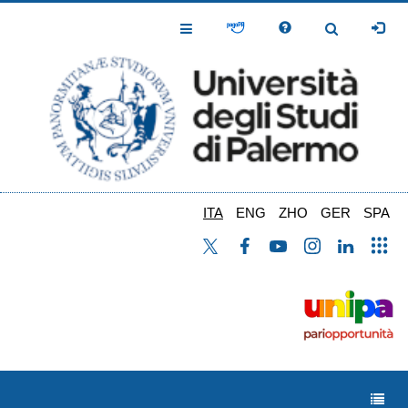
Salta
al
Toggle
Toggle
contenuto
Navigation
Navigation
principale
ITA
ENG
ZHO
GER
SPA