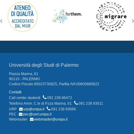
Università degli Studi di Palermo
Piazza Marina, 61
90133 - PALERMO
Codice Fiscale 80023730825, Partita IVA 00605880822
Contatti
Call center studenti
091 238 86472
Telefono Amm. C.le di P.zza Marina, 61
091 238 93011
URP
urp@unipa.it
091 238 93666
PEC
pec@cert.unipa.it
Webmaster
webmaster@unipa.it