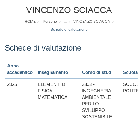
VINCENZO SCIACCA
HOME
Persone
...
VINCENZO SCIACCA
Schede di valutazione
Schede di valutazione
Anno
accademico
Insegnamento
Corso di studi
Scuola
2025
ELEMENTI DI
2303 -
SCUO
FISICA
INGEGNERIA
POLIT
MATEMATICA
AMBIENTALE
PER LO
SVILUPPO
SOSTENIBILE