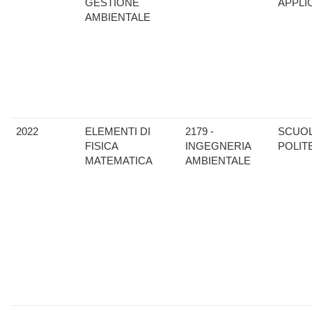
GESTIONE
APPLI
AMBIENTALE
2022
ELEMENTI DI
2179 -
SCUO
FISICA
INGEGNERIA
POLIT
MATEMATICA
AMBIENTALE