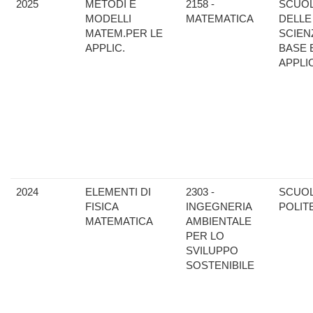
2025
METODI E
2158 -
SCUO
MODELLI
MATEMATICA
DELLE
MATEM.PER LE
SCIEN
APPLIC.
BASE 
APPLI
2024
ELEMENTI DI
2303 -
SCUO
FISICA
INGEGNERIA
POLIT
MATEMATICA
AMBIENTALE
PER LO
SVILUPPO
SOSTENIBILE