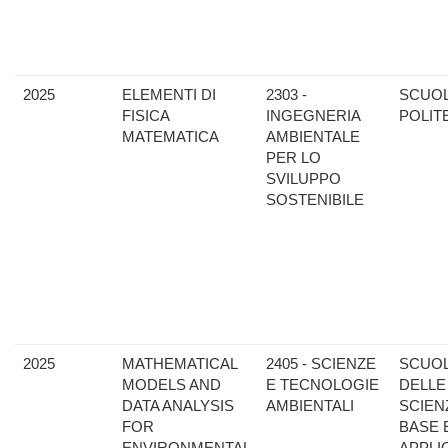
2025
ELEMENTI DI
2303 -
SCUO
FISICA
INGEGNERIA
POLIT
MATEMATICA
AMBIENTALE
PER LO
SVILUPPO
SOSTENIBILE
2025
MATHEMATICAL
2405 - SCIENZE
SCUO
MODELS AND
E TECNOLOGIE
DELLE
DATA ANALYSIS
AMBIENTALI
SCIEN
FOR
BASE 
ENVIRONMENTAL
APPLI