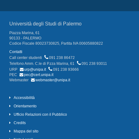
Università degli Studi di Palermo
Piazza Marina, 61
90133 - PALERMO
Codice Fiscale 80023730825, Partita IVA 00605880822
Contatti
Call center studenti
091 238 86472
Telefono Amm. C.le di P.zza Marina, 61
091 238 93011
URP
urp@unipa.it
091 238 93666
PEC
pec@cert.unipa.it
Webmaster
webmaster@unipa.it
Accessibilità
Orientamento
Ufficio Relazioni con il Pubblico
Credits
Mappa del sito