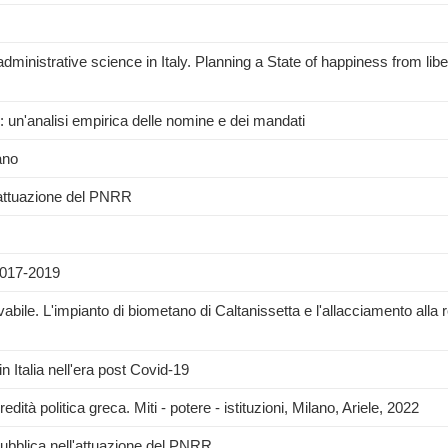
dministrative science in Italy. Planning a State of happiness from libe
i: un'analisi empirica delle nomine e dei mandati
ano
i attuazione del PNRR
 2017-2019
vabile. L'impianto di biometano di Caltanissetta e l'allacciamento alla 
 Italia nell'era post Covid-19
 politica greca. Miti - potere - istituzioni, Milano, Ariele, 2022
pubblica nell'attuazione del PNRR