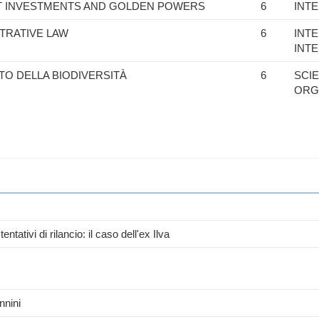
T INVESTMENTS AND GOLDEN POWERS
6
INTE
TRATIVE LAW
6
INTE
INT
TTO DELLA BIODIVERSITÀ
6
SCIE
ORG
tentativi di rilancio: il caso dell'ex Ilva
nnini