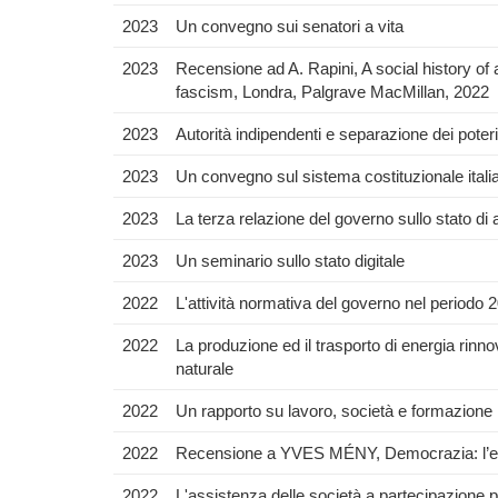
2023
Un convegno sui senatori a vita
2023
Recensione ad A. Rapini, A social history of a
fascism, Londra, Palgrave MacMillan, 2022
2023
Autorità indipendenti e separazione dei poter
2023
Un convegno sul sistema costituzionale itali
2023
La terza relazione del governo sullo stato d
2023
Un seminario sullo stato digitale
2022
L'attività normativa del governo nel periodo
2022
La produzione ed il trasporto di energia rinno
naturale
2022
Un rapporto su lavoro, società e formazione in
2022
Recensione a YVES MÉNY, Democrazia: l’eredità
2022
L'assistenza delle società a partecipazione 