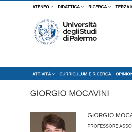
Salta
ATENEO
DIDATTICA
RICERCA
TERZA 
al
contenuto
principale
ATTIVITÀ
CURRICULUM E RICERCA
OPINIO
GIORGIO MOCAVINI
GIORGIO MOCA
PROFESSORE ASSOCI