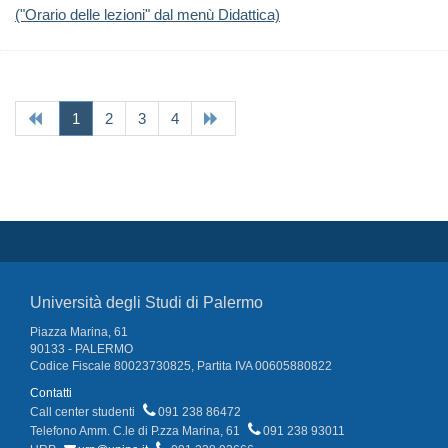
("Orario delle lezioni" dal menù Didattica)
(current)
1
2
3
4
Università degli Studi di Palermo
Piazza Marina, 61
90133 - PALERMO
Codice Fiscale 80023730825, Partita IVA 00605880822
Contatti
Call center studenti
091 238 86472
Telefono Amm. C.le di P.zza Marina, 61
091 238 93011