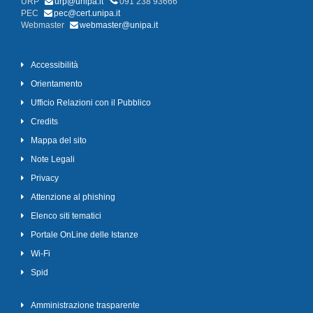
URP
urp@unipa.it
091 238 93666
PEC
pec@cert.unipa.it
Webmaster
webmaster@unipa.it
Accessibilità
Orientamento
Ufficio Relazioni con il Pubblico
Credits
Mappa del sito
Note Legali
Privacy
Attenzione al phishing
Elenco siti tematici
Portale OnLine delle Istanze
Wi-Fi
Spid
Amministrazione trasparente