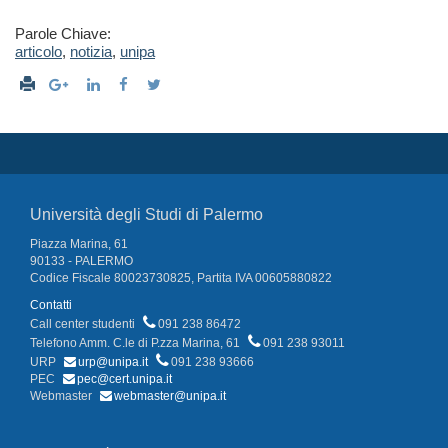
Parole Chiave:
articolo
,
notizia
,
unipa
Università degli Studi di Palermo
Piazza Marina, 61
90133 - PALERMO
Codice Fiscale 80023730825, Partita IVA 00605880822
Contatti
Call center studenti
091 238 86472
Telefono Amm. C.le di P.zza Marina, 61
091 238 93011
URP
urp@unipa.it
091 238 93666
PEC
pec@cert.unipa.it
Webmaster
webmaster@unipa.it