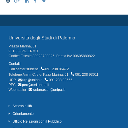
Università degli Studi di Palermo
Piazza Marina, 61
90133 - PALERMO
Codice Fiscale 80023730825, Partita IVA 00605880822
Contatti
Call center studenti
091 238 86472
Telefono Amm. C.le di P.zza Marina, 61
091 238 93011
URP
urp@unipa.it
091 238 93666
PEC
pec@cert.unipa.it
Webmaster
webmaster@unipa.it
Accessibilità
Orientamento
Ufficio Relazioni con il Pubblico