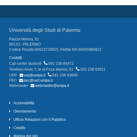
Università degli Studi di Palermo
Piazza Marina, 61
90133 - PALERMO
Codice Fiscale 80023730825, Partita IVA 00605880822
Contatti
Call center studenti
091 238 86472
Telefono Amm. C.le di P.zza Marina, 61
091 238 93011
URP
urp@unipa.it
091 238 93666
PEC
pec@cert.unipa.it
Webmaster
webmaster@unipa.it
Accessibilità
Orientamento
Ufficio Relazioni con il Pubblico
Credits
Mappa del sito