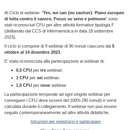
Al Ciclo di webinar: “
Yes, we can (no can/cer): Piano europeo
di lotta contro il cancro. Focus su seno e polmone
” sono
stati riconosciuti CFU per altre attività formative tipologia F
(deliberato dal CCS di Infermieristica in data 18 settembre
2023).
Il ciclo si compone di 9 webinar di 90 minuti ciascuno dal
5
ottobre al 14 dicembre 2023
.
E’ stata riconosciuta alla partecipazione ai webinar di:
0,5 CFU
per
tre
webinar;
1 CFU
per
sei
webinar;
1,5 CFU
per
nove
webinar.
La partecipazione temporale ad ogni singolo webinar per
conseguire i CFU deve essere del 100% (90 minuti) e verrà
calcolata durante il collegamento. Il webinar non può essere
seguito contemporaneamente ad altre attività didattiche.
Istruzioni per registrarsi e partecipare