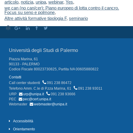
articolo
,
notizia
,
unipa
,
webinar
,
Yes
,
we can (no can/cer): Piano europeo di lotta contro il cancro.
Focus su seno e polmone
,
Altre attività formative tipologia F
,
seminario
Università degli Studi di Palermo
Piazza Marina, 61
90133 - PALERMO
Codice Fiscale 80023730825, Partita IVA 00605880822
Contatti
Call center studenti
091 238 86472
Telefono Amm. C.le di P.zza Marina, 61
091 238 93011
URP
urp@unipa.it
091 238 93666
PEC
pec@cert.unipa.it
Webmaster
webmaster@unipa.it
Accessibilità
Orientamento