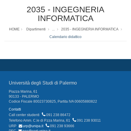
2035 - INGEGNERIA
INFORMATICA
HOME
Dipartimenti
...
2035 - INGEGNERIA INFORMATICA
Calendario didattico
Università degli Studi di Palermo
Piazza Marina, 61
90133 - PALERMO
Codice Fiscale 80023730825, Partita IVA 00605880822
Contatti
Call center studenti
091 238 86472
Telefono Amm. C.le di P.zza Marina, 61
091 238 93011
URP
urp@unipa.it
091 238 93666