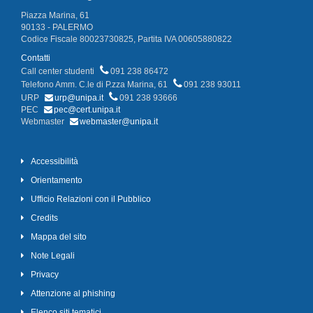
Piazza Marina, 61
90133 - PALERMO
Codice Fiscale 80023730825, Partita IVA 00605880822
Contatti
Call center studenti
091 238 86472
Telefono Amm. C.le di P.zza Marina, 61
091 238 93011
URP
urp@unipa.it
091 238 93666
PEC
pec@cert.unipa.it
Webmaster
webmaster@unipa.it
Accessibilità
Orientamento
Ufficio Relazioni con il Pubblico
Credits
Mappa del sito
Note Legali
Privacy
Attenzione al phishing
Elenco siti tematici