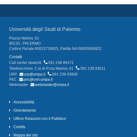
Università degli Studi di Palermo
Piazza Marina, 61
90133 - PALERMO
Codice Fiscale 80023730825, Partita IVA 00605880822
Contatti
Call center studenti
091 238 86472
Telefono Amm. C.le di P.zza Marina, 61
091 238 93011
URP
urp@unipa.it
091 238 93666
PEC
pec@cert.unipa.it
Webmaster
webmaster@unipa.it
Accessibilità
Orientamento
Ufficio Relazioni con il Pubblico
Credits
Mappa del sito