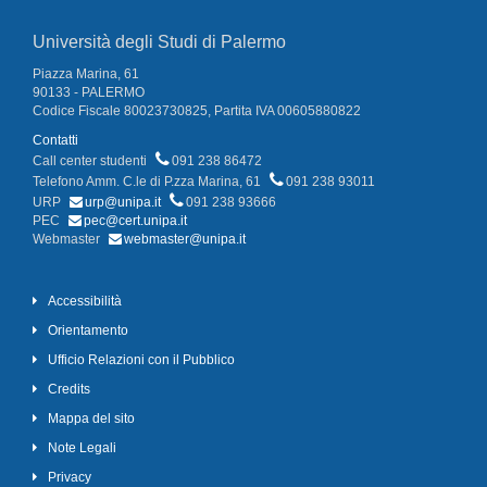
Università degli Studi di Palermo
Piazza Marina, 61
90133 - PALERMO
Codice Fiscale 80023730825, Partita IVA 00605880822
Contatti
Call center studenti
091 238 86472
Telefono Amm. C.le di P.zza Marina, 61
091 238 93011
URP
urp@unipa.it
091 238 93666
PEC
pec@cert.unipa.it
Webmaster
webmaster@unipa.it
Accessibilità
Orientamento
Ufficio Relazioni con il Pubblico
Credits
Mappa del sito
Note Legali
Privacy