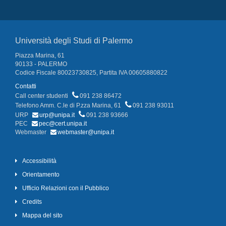
Università degli Studi di Palermo
Piazza Marina, 61
90133 - PALERMO
Codice Fiscale 80023730825, Partita IVA 00605880822
Contatti
Call center studenti
091 238 86472
Telefono Amm. C.le di P.zza Marina, 61
091 238 93011
URP
urp@unipa.it
091 238 93666
PEC
pec@cert.unipa.it
Webmaster
webmaster@unipa.it
Accessibilità
Orientamento
Ufficio Relazioni con il Pubblico
Credits
Mappa del sito