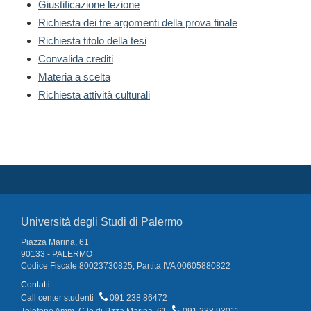
Giustificazione lezione
Richiesta dei tre argomenti della prova finale
Richiesta titolo della tesi
Convalida crediti
Materia a scelta
Richiesta attività culturali
Università degli Studi di Palermo
Piazza Marina, 61
90133 - PALERMO
Codice Fiscale 80023730825, Partita IVA 00605880822
Contatti
Call center studenti
091 238 86472