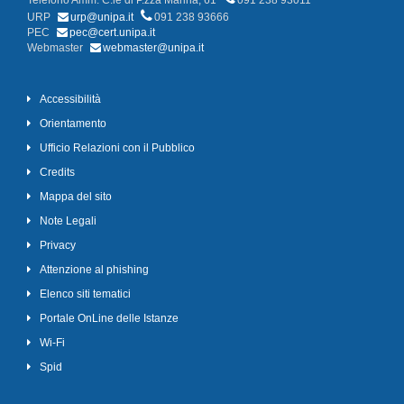
Telefono Amm. C.le di P.zza Marina, 61
091 238 93011
URP
urp@unipa.it
091 238 93666
PEC
pec@cert.unipa.it
Webmaster
webmaster@unipa.it
Accessibilità
Orientamento
Ufficio Relazioni con il Pubblico
Credits
Mappa del sito
Note Legali
Privacy
Attenzione al phishing
Elenco siti tematici
Portale OnLine delle Istanze
Wi-Fi
Spid