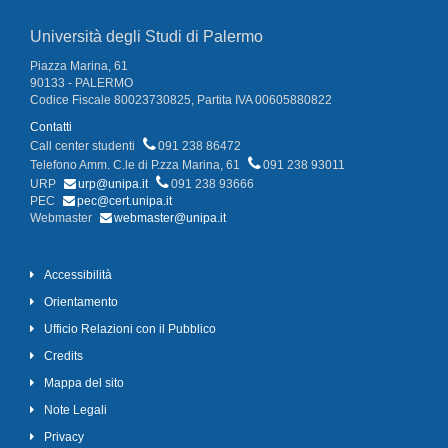
Università degli Studi di Palermo
Piazza Marina, 61
90133 - PALERMO
Codice Fiscale 80023730825, Partita IVA 00605880822
Contatti
Call center studenti
091 238 86472
Telefono Amm. C.le di P.zza Marina, 61
091 238 93011
URP
urp@unipa.it
091 238 93666
PEC
pec@cert.unipa.it
Webmaster
webmaster@unipa.it
Accessibilità
Orientamento
Ufficio Relazioni con il Pubblico
Credits
Mappa del sito
Note Legali
Privacy