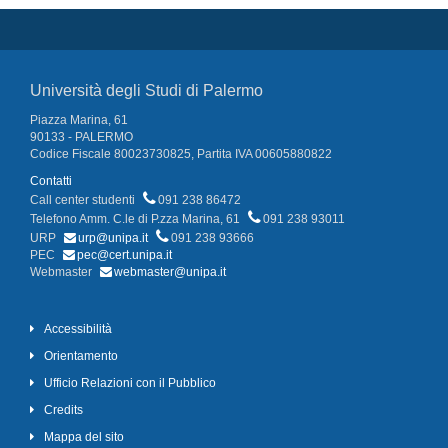
Università degli Studi di Palermo
Piazza Marina, 61
90133 - PALERMO
Codice Fiscale 80023730825, Partita IVA 00605880822
Contatti
Call center studenti
091 238 86472
Telefono Amm. C.le di P.zza Marina, 61
091 238 93011
URP
urp@unipa.it
091 238 93666
PEC
pec@cert.unipa.it
Webmaster
webmaster@unipa.it
Accessibilità
Orientamento
Ufficio Relazioni con il Pubblico
Credits
Mappa del sito