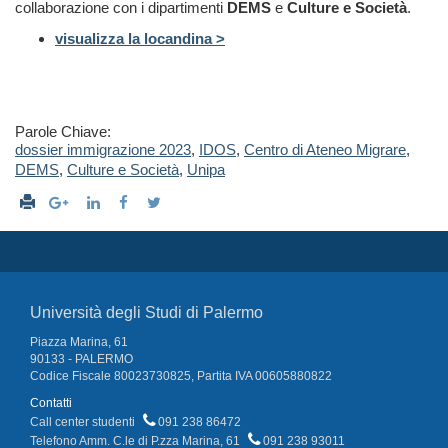
collaborazione con i dipartimenti
DEMS
e
Culture e Società
.
visualizza la locandina >
Parole Chiave:
dossier immigrazione 2023
,
IDOS
,
Centro di Ateneo Migrare
,
DEMS
,
Culture e Società
,
Unipa
Università degli Studi di Palermo
Piazza Marina, 61
90133 - PALERMO
Codice Fiscale 80023730825, Partita IVA 00605880822
Contatti
Call center studenti
091 238 86472
Telefono Amm. C.le di P.zza Marina, 61
091 238 93011