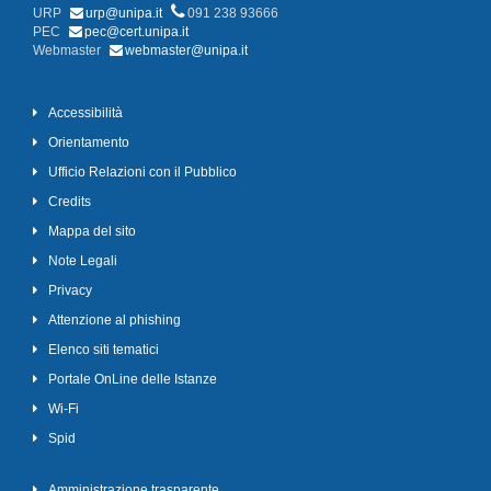
URP
urp@unipa.it
091 238 93666
PEC
pec@cert.unipa.it
Webmaster
webmaster@unipa.it
Accessibilità
Orientamento
Ufficio Relazioni con il Pubblico
Credits
Mappa del sito
Note Legali
Privacy
Attenzione al phishing
Elenco siti tematici
Portale OnLine delle Istanze
Wi-Fi
Spid
Amministrazione trasparente