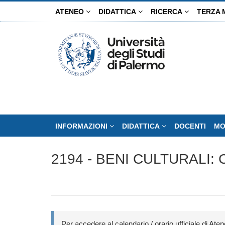
Salta
ATENEO
DIDATTICA
RICERCA
TERZA 
al
contenuto
principale
INFORMAZIONI
DIDATTICA
DOCENTI
MO
2194 - BENI CULTURALI
Per accedere al calendario / orario ufficiale di Aten