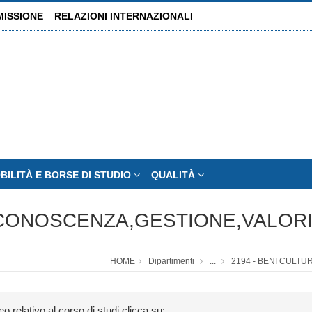
MISSIONE
RELAZIONI INTERNAZIONALI
BILITÀ E BORSE DI STUDIO
QUALITÀ
: CONOSCENZA,GESTIONE,VALOR
HOME
Dipartimenti
...
2194 - BENI CULT
eo relativo al corso di studi clicca su: