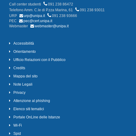
Call center studenti
091 238 86472
Telefono Amm. C.le di P.zza Marina, 61
091 238 93011
URP
urp@unipa.it
091 238 93666
PEC
pec@cert.unipa.it
Webmaster
webmaster@unipa.it
Accessibilità
Orientamento
Ufficio Relazioni con il Pubblico
Credits
Mappa del sito
Note Legali
Privacy
Attenzione al phishing
Elenco siti tematici
Portale OnLine delle Istanze
Wi-Fi
Spid