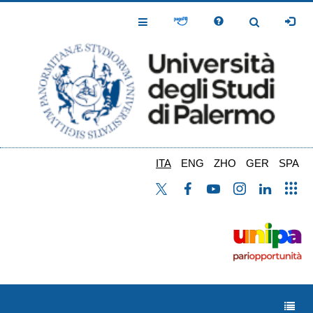
Salta
al
Toggle
Toggle
contenuto
Navigation
Navigation
principale
ITA
ENG
ZHO
GER
SPA