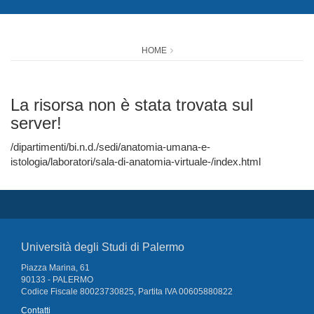
HOME
La risorsa non è stata trovata sul
server!
/dipartimenti/bi.n.d./sedi/anatomia-umana-e-
istologia/laboratori/sala-di-anatomia-virtuale-/index.html
Università degli Studi di Palermo
Piazza Marina, 61
90133 - PALERMO
Codice Fiscale 80023730825, Partita IVA 00605880822
Contatti