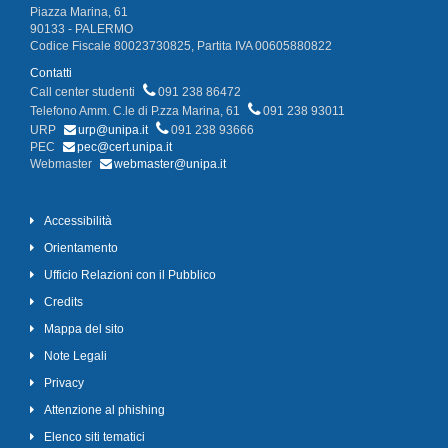
Piazza Marina, 61
90133 - PALERMO
Codice Fiscale 80023730825, Partita IVA 00605880822
Contatti
Call center studenti
091 238 86472
Telefono Amm. C.le di P.zza Marina, 61
091 238 93011
URP
urp@unipa.it
091 238 93666
PEC
pec@cert.unipa.it
Webmaster
webmaster@unipa.it
Accessibilità
Orientamento
Ufficio Relazioni con il Pubblico
Credits
Mappa del sito
Note Legali
Privacy
Attenzione al phishing
Elenco siti tematici