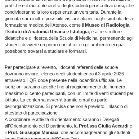
pratiche e il racconto diretto degli studenti già iscritti ai corsi, che
condivideranno la loro esperienza universitaria. Durante la
giornata sarà inoltre possibile visitare alcuni luoghi simbolo della
formazione medica dell’Ateneo, come il
Museo di Radiologia
,
l’
Istituto di Anatomia Umana e Istologia
, e altre strutture
didattiche e di ricerca della Scuola di Medicina, permettendo agli
studenti di vivere un primo contatto con gli ambienti nei quali
potrebbero trovarsi a studiare e formarsi.
Per partecipare all’evento, i docenti referenti delle scuole
dovranno inviare l’elenco degli studenti entro il 3 aprile 2026
attraverso il QR code presente nella locandina ufficiale. Le
iscrizioni saranno accolte fino al raggiungimento del numero
massimo di cento partecipanti, con un limite di venti studenti per
istituto. La conferma avverrà tramite email da parte
dell’organizzazione. Si precisa che non è previsto il rilascio di
attestato di partecipazione.
A coordinare le attività di orientamento saranno i Delegati
all’Orientamento del Dipartimento, la
Prof.ssa Giulia Accardi
e
il
Prof. Giuseppe Maniaci
, che accompagneranno gli studenti
lungo l’intero percorso dell’Open Day.