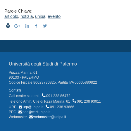
Parole Chiave:
articolo
,
notizia
,
unipa
,
evento
Università degli Studi di Palermo
Piazza Marina, 61
90133 - PALERMO
Codice Fiscale 80023730825, Partita IVA 00605880822
Contatti
Call center studenti
091 238 86472
Telefono Amm. C.le di P.zza Marina, 61
091 238 93011
URP
urp@unipa.it
091 238 93666
PEC
pec@cert.unipa.it
Webmaster
webmaster@unipa.it