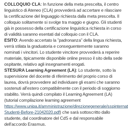
COLLOQUIO CLA
: In funzione della meta prescelta, il centro
linguistico di Ateneo (CLA) provvederà ad accertare e rilasciare
la certificazione del linguaggio richiesta dalla meta prescelta. Il
colloquio solitamente si svolge tra maggio e giugno. Gli studenti
già in possesso della certificazione linguistica richiesta in corso
di validità saranno esentati dal colloquio con il CLA.
ESITO
: Avendo accertato la "padronanza" della lingua richiesta,
verrà stilata la graduatoria e conseguentemente saranno
nominati i vincitori. Lo studente vincitore provvederà a reperire
materiale, tipicamente disponibile online presso il sito della sede
ospitante, relativo agli insegnamenti erogati.
STESURA Learning Agreement (LA)
: Lo studente, sotto la
supervisione del docente di riferimento del proprio corso di
laurea, dovrà provvedere ad individuare gli esami che saranno
sostenuti all'estero compatibilmente con il periodo di soggiorno
stabilito. Verrà quindi compilato il Learning Agreement (LA)
(tutorial compilazione learning agreement
https://www.unipa.it/amministrazione/direzionegenerale/sspinterna
Studenti-Before-21042020.pdf
) che sarà sottoscritto dallo
studente, dal coordinatore del CdS e dal responsabile
dell'accordo Erasmus.