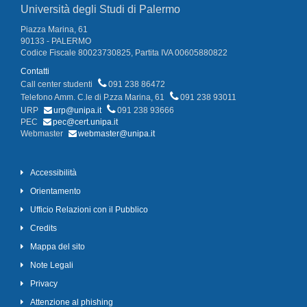
Università degli Studi di Palermo
Piazza Marina, 61
90133 - PALERMO
Codice Fiscale 80023730825, Partita IVA 00605880822
Contatti
Call center studenti
091 238 86472
Telefono Amm. C.le di P.zza Marina, 61
091 238 93011
URP
urp@unipa.it
091 238 93666
PEC
pec@cert.unipa.it
Webmaster
webmaster@unipa.it
Accessibilità
Orientamento
Ufficio Relazioni con il Pubblico
Credits
Mappa del sito
Note Legali
Privacy
Attenzione al phishing