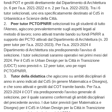
fondi POT e gestiti direttamente dal Dipartimento di Architettura
(n. 6 per l’a.a. 2021-2022 e n. 2 per l’a.a. 2022-2023). Tra i 6
tutor selezionati, uno era specificatamente destinato al CdS in
Urbanistica e Scienze della Città.
2.
Peer tutor PCTO/PNRR
selezionati tra gli studenti di tutto
l’Ateneo, agiscono prevalentemente sugli aspetti legati al
metodo di lavoro; sono attivati tramite bando su fondi PNRR a
supporto dei PCTO attivati dal Dipartimento di Architettura (n. 20
peer tutor per l’a.a. 2022-2023). Per l’a.a. 2023-2024 il
Dipartimento di Architettura sta predisponendo l’avviso di
selezione. I tutor selezionati saranno operativi nei primi mesi del
2024. Per il CdS in Urban Design per la Città in Transizione
(UDCT) sono previsti n. 12 peer tutor, uno pe rogni
PCTO/PNRR.
3.
Tutor della didattica
che agiscono su ambiti disciplinari di
anno in anno indicati dal CdS (in genere Matematica e Disegno),
e che sono attivati e gestiti dal COT tramite bando. Per l’a.a.
2023-2024 il COT sta predisponendo l’avviso generale di
selezione, per il quale saranno confermati gli ambiti disciplinari
del precedente avviso. I due tutor previsti (per Matematica e
Disegno) per il CdS in Urban Design per la Città in Transizione