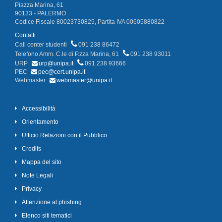
Piazza Marina, 61
90133 - PALERMO
Codice Fiscale 80023730825, Partita IVA 00605880822
Contatti
Call center studenti
091 238 86472
Telefono Amm. C.le di P.zza Marina, 61
091 238 93011
URP
urp@unipa.it
091 238 93666
PEC
pec@cert.unipa.it
Webmaster
webmaster@unipa.it
Accessibilità
Orientamento
Ufficio Relazioni con il Pubblico
Credits
Mappa del sito
Note Legali
Privacy
Attenzione al phishing
Elenco siti tematici