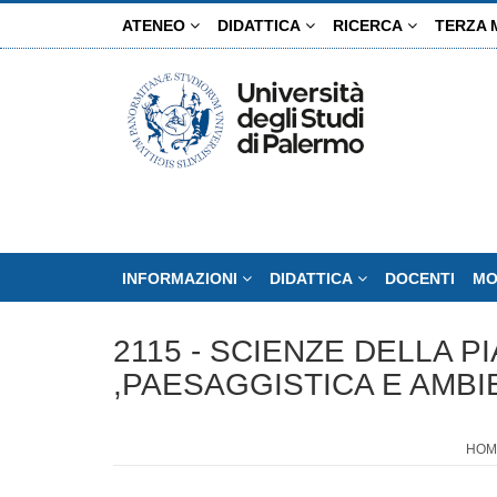
Salta
ATENEO
DIDATTICA
RICERCA
TERZA 
al
contenuto
principale
INFORMAZIONI
DIDATTICA
DOCENTI
MO
2115 - SCIENZE DELLA P
,PAESAGGISTICA E AMBI
HOM