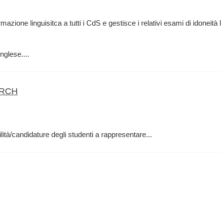
mazione linguisitca a tutti i CdS e gestisce i relativi esami di idoneità l
nglese....
ARCH
lità/candidature degli studenti a rappresentare...