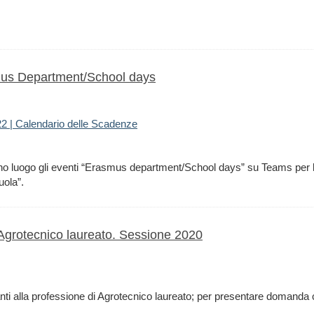
mus Department/School days
2 | Calendario delle Scadenze
o luogo gli eventi “Erasmus department/School days” su Teams per la
uola”.
i Agrotecnico laureato. Sessione 2020
tanti alla professione di Agrotecnico laureato; per presentare domanda 